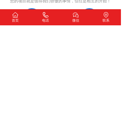
您的项目就是值得我们骄傲的事情，信任是相互的开始！
首页
电话
微信
联系
洽谈沟通
制定方案
确认网站开发意向
网站策划，签订合同
项目执行
项目交付
严格执行策划方案
测试完成交付使用
我们希望
扫一扫加微信咨询
下一个故事由您讲述！
深圳市圣玺网络技术有限公司