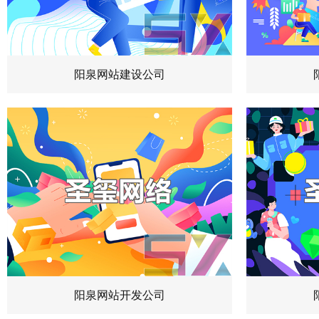
阳泉网站建设公司
阳泉网站开发公司