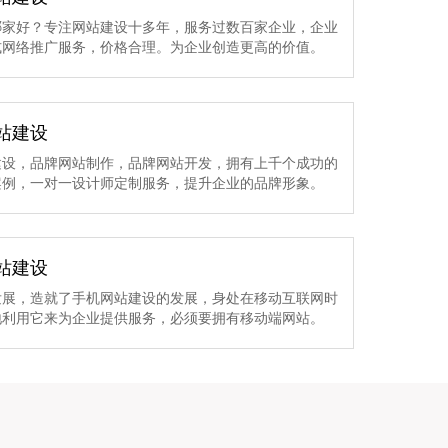
哪家好？专注网站建设十多年，服务过数百家企业，企业
式网络推广服务，价格合理。为企业创造更高的价值。
站建设
建设，品牌网站制作，品牌网站开发，拥有上千个成功的
案例，一对一设计师定制服务，提升企业的品牌形象。
站建设
发展，造就了手机网站建设的发展，身处在移动互联网时
地利用它来为企业提供服务，必须要拥有移动端网站。