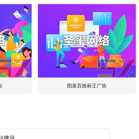
告
阳泉百姓标王广告
站建设