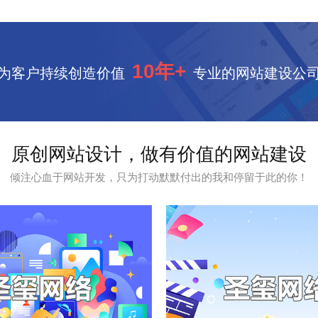
10年+
为客户持续创造价值
专业的网站建设公
原创网站设计，做有价值的网站建设
倾注心血于网站开发，只为打动默默付出的我和停留于此的你！