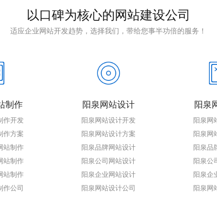
以口碑为核心的网站建设公司
适应企业网站开发趋势，选择我们，带给您事半功倍的服务！
站制作
阳泉网站设计
阳泉
制作开发
阳泉网站设计开发
阳泉网
制作方案
阳泉网站设计方案
阳泉网
网站制作
阳泉品牌网站设计
阳泉品
网站制作
阳泉公司网站设计
阳泉公
网站制作
阳泉企业网站设计
阳泉企
制作公司
阳泉网站设计公司
阳泉网