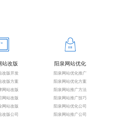
网站改版
阳泉网站优化
站改版开发
阳泉网站优化推广
站改版方案
阳泉网站优化方案
牌网站改版
阳泉网站推广方法
司网站改版
阳泉网站推广技巧
业网站改版
阳泉网站优化公司
站改版公司
阳泉网站推广公司