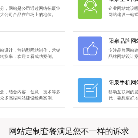
部分，网站是公司通过网络拓展业
企业网站建设
扩大公司产品在市场上的地位。
网站建设一站
阳泉品牌网
网站设计，营销型网站制作，营销
专注品牌网站
的转换率，欢迎查看成功案例。
品牌网站设计
阳泉手机网
理念，结合内容，创意，技术等多
移动互联网的
有众多高端网站建设经典案例。
代，要想更好
网站定制套餐满足您不一样的诉求