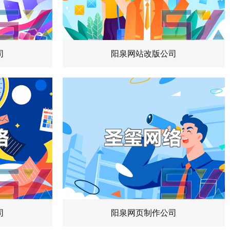
司
阳泉网站改版公司
司
阳泉网页制作公司