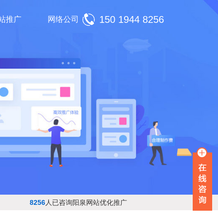
150 1944 8256
站推广
网络公司
8256
人已咨询阳泉网站优化推广