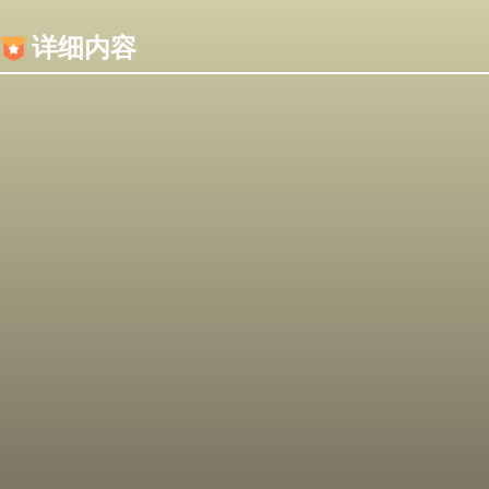
内容加载失败，可能是你的浏览器屏蔽了JS脚本！
详细内容