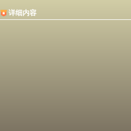
内容加载失败，可能是你的浏览器屏蔽了JS脚本！
详细内容