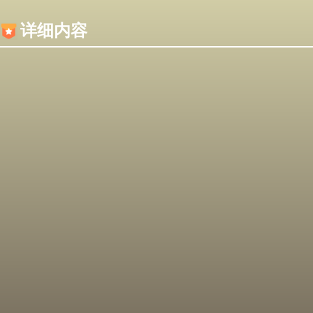
内容加载失败，可能是你的浏览器屏蔽了JS脚本！
详细内容