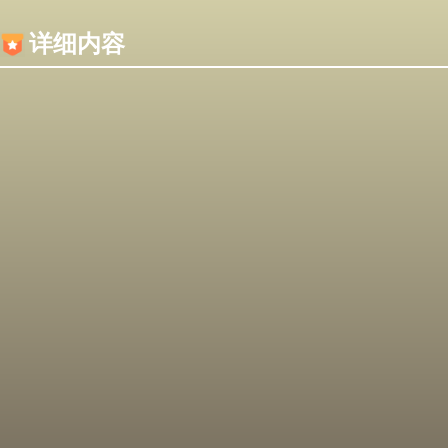
内容加载失败，可能是你的浏览器屏蔽了JS脚本！
详细内容