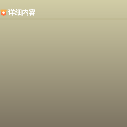
内容加载失败，可能是你的浏览器屏蔽了JS脚本！
详细内容