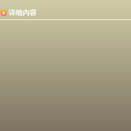
内容加载失败，可能是你的浏览器屏蔽了JS脚本！
详细内容