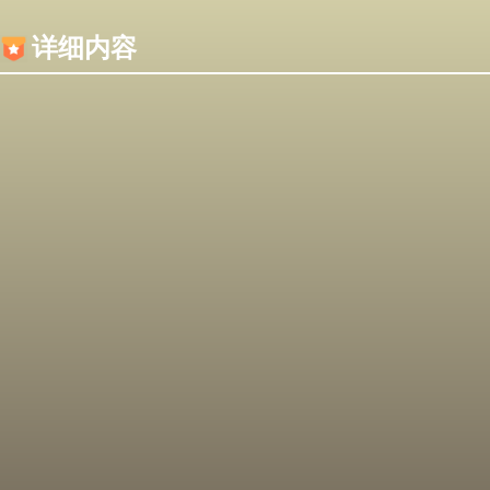
内容加载失败，可能是你的浏览器屏蔽了JS脚本！
详细内容