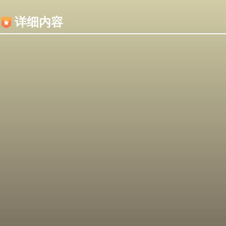
内容加载失败，可能是你的浏览器屏蔽了JS脚本！
详细内容