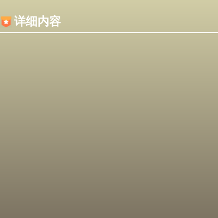
内容加载失败，可能是你的浏览器屏蔽了JS脚本！
详细内容