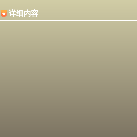
内容加载失败，可能是你的浏览器屏蔽了JS脚本！
详细内容