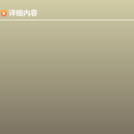
内容加载失败，可能是你的浏览器屏蔽了JS脚本！
详细内容