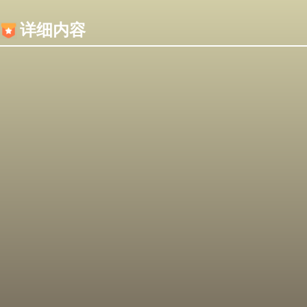
内容加载失败，可能是你的浏览器屏蔽了JS脚本！
详细内容