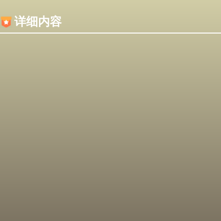
内容加载失败，可能是你的浏览器屏蔽了JS脚本！
详细内容