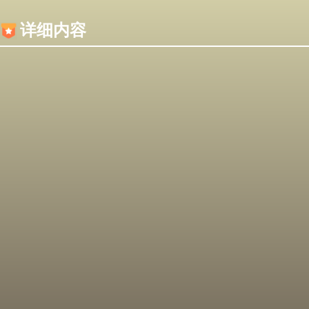
内容加载失败，可能是你的浏览器屏蔽了JS脚本！
详细内容