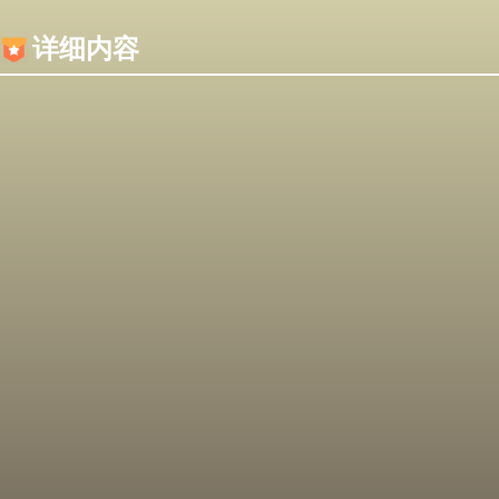
内容加载失败，可能是你的浏览器屏蔽了JS脚本！
详细内容