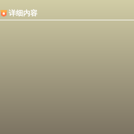
内容加载失败，可能是你的浏览器屏蔽了JS脚本！
详细内容