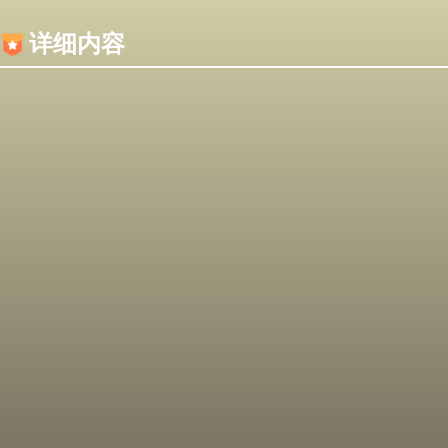
内容加载失败，可能是你的浏览器屏蔽了JS脚本！
详细内容