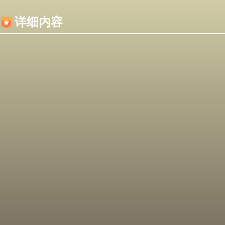
内容加载失败，可能是你的浏览器屏蔽了JS脚本！
详细内容