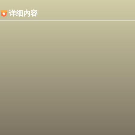
内容加载失败，可能是你的浏览器屏蔽了JS脚本！
详细内容