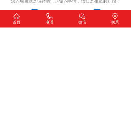
您的项目就是值得我们骄傲的事情，信任是相互的开始！
首页
电话
微信
联系
洽谈沟通
制定方案
确认网站开发意向
网站策划，签订合同
项目执行
项目交付
严格执行策划方案
测试完成交付使用
我们希望
扫一扫加微信咨询
下一个故事由您讲述！
深圳市圣玺网络技术有限公司