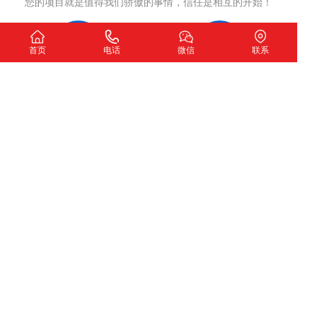
您的项目就是值得我们骄傲的事情，信任是相互的开始！
首页
电话
微信
联系
洽谈沟通
制定方案
确认网站开发意向
网站策划，签订合同
项目执行
项目交付
严格执行策划方案
测试完成交付使用
我们希望
扫一扫加微信咨询
下一个故事由您讲述！
深圳市圣玺网络技术有限公司