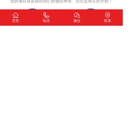
您的项目就是值得我们骄傲的事情，信任是相互的开始！
首页
电话
微信
联系
洽谈沟通
制定方案
确认网站开发意向
网站策划，签订合同
项目执行
项目交付
严格执行策划方案
测试完成交付使用
我们希望
扫一扫加微信咨询
下一个故事由您讲述！
深圳市圣玺网络技术有限公司