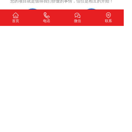
您的项目就是值得我们骄傲的事情，信任是相互的开始！
首页
电话
微信
联系
洽谈沟通
制定方案
确认网站开发意向
网站策划，签订合同
项目执行
项目交付
严格执行策划方案
测试完成交付使用
我们希望
扫一扫加微信咨询
下一个故事由您讲述！
深圳市圣玺网络技术有限公司